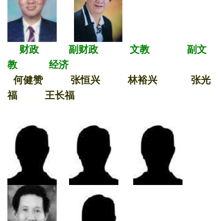
财政 副财政 文教 副文
教 经济
何健赞 张恒兴 林裕兴 张光
福 王长福