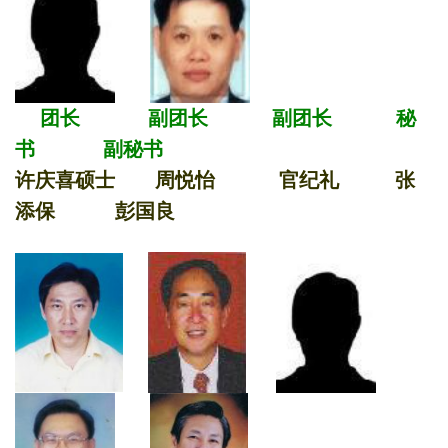
团长 副团长 副团长 秘
书 副秘书
许庆喜硕士 周悦怡 官纪礼 张
添保 彭国良