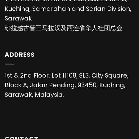
Kuching, Samarahan and Serian Division,
Sarawak
砂拉越古晋三马拉汉及西连省华人社团总会
ADDRESS
1st & 2nd Floor, Lot 11108, SL3, City Square,
Block A, Jalan Pending, 93450, Kuching,
Sarawak, Malaysia.
CONTACT