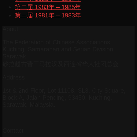
第二届 1983年 – 1985年
第一届 1981年 – 1983年
About
The Federation of Chinese Associations,
Kuching, Samarahan and Serian Division,
Sarawak
砂拉越古晋三马拉汉及西连省华人社团总会
Address
1st & 2nd Floor, Lot 11108, SL3, City Square,
Block A, Jalan Pending, 93450, Kuching,
Sarawak, Malaysia.
Contact