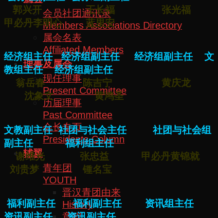
郭兴开 王长福 张光福
会员社团通讯录
甲必丹李明心 蓝里安
Members Associations Directory
属会名表
Affiliated Members
经济组主任 经济组副主任 经济组副主任 文
理事及属会
教组主任 经济组副主任
现任理事
翁岳春 陈吉宁 黄庆龙
Present Committee
沈象文 黄鸿圣
历届理事
Past Committee
会长专页
文教副主任 社团与社会主任 社团与社会组
Presidents Column
副主任 福利组主任
辅翼
谢维光 张忠益 甲必丹黄锦就
青年团
刘贵梦 锺名宝
YOUTH
晋汉青团由来
福利副主任 福利副主任 资讯组主任
History
章程
资讯副主任 资讯副主任