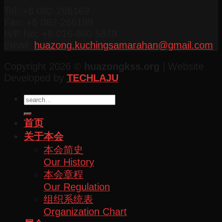
Tel: +6 082-266169
Fax: +6 082-266189
H/P No: +6 016-860 5879
Email:
huazong.kuchingsamarahan@gmail.com
Copyright 2026 ©
huazongkss.org
| Website
Developed by
TECHLAJU
首页
关于本会
本会简史
Our History
本会章程
Our Regulation
组织系统表
Organization Chart