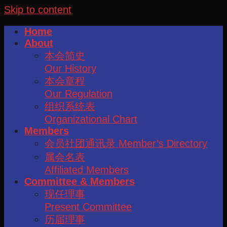
Skip to content
Home
About
本会简史
Our History
本会章程
Our Regulation
组织系统表
Organizational Chart
Members
会员社团通讯录 Member’s Directory
属会名表
Affiliated Members
Committee & Members
现任理事
Present Committee
历届理事