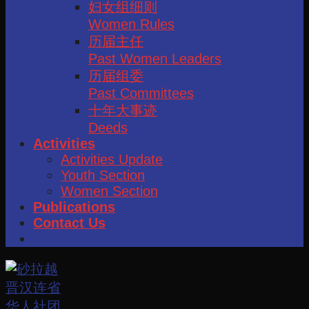
妇女组细则
Women Rules
历届主任
Past Women Leaders
历届组委
Past Committees
十年大事迹
Deeds
Activities
Activities Update
Youth Section
Women Section
Publications
Contact Us