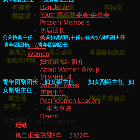
Regulation
何健赞 邓水德 李福安
Youth 现任执委会/委员会
蔡益源 關金耀
Present Members
历届团长
Past Youth Leader
公关协调主任
公关协调组副主任
公关协调组副主任
青年团团长 青年团副团长
妇女组
蔡展文 林吴碧祥 本固鲁郭茂发
Women
徐蔡斌律师 张松生
妇女组属组简介
About Women Group
妇女组细则
青年团副团长 妇女组主任 妇女副组主任 妇
Women Rules
女副组主任
历届主任
陈文禧 刘秋英 甲必丹李碧贞
Past Women Leaders
郑雪云
十年大事迹
Deeds
历届理事 Past Committee
活动
母会活动
第二十届 2019年 – 2022年