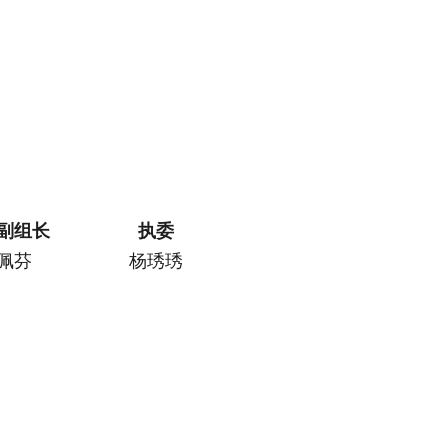
副组长
执委
佩芬
杨琇琇