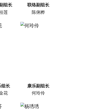
副组长
联络副组长
桂莲
陈俐桦
乐组长
康乐副组长
金花
何玲伶