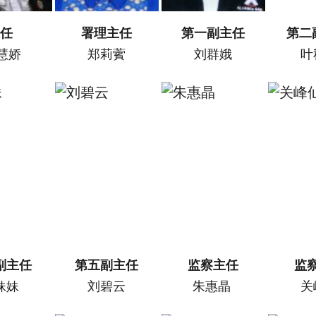
主任
署理主任
第一副主任
第二
慧娇
郑莉薲
刘群娥
叶
副主任
第五副主任
监察主任
监
妹妹
刘碧云
朱惠晶
关