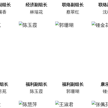
副组长
经济副组长
联络副组长
联络
赐香
林瑞花
蔡翠红
沈
利组长
福利副组长
福利副组长
康
月苑
陈玉霞
郭珊瑚
锺