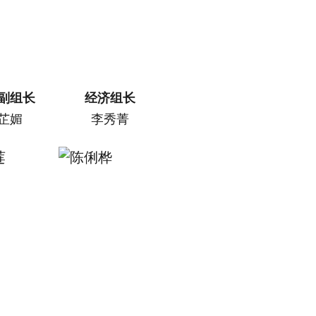
副组长
经济组长
芷媚
李秀菁