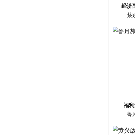
经济
蔡
福
鲁