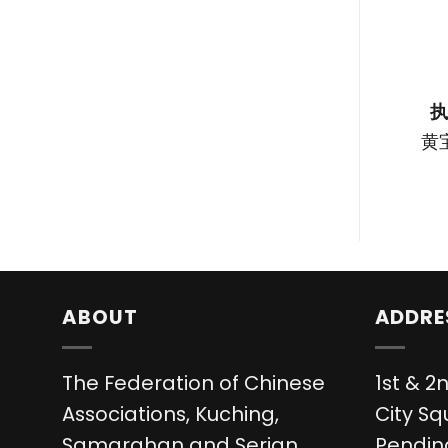
黄
ABOUT
ADDRE
The Federation of Chinese
1st & 2n
Associations, Kuching,
City Sq
Samarahan and Serian
Pending