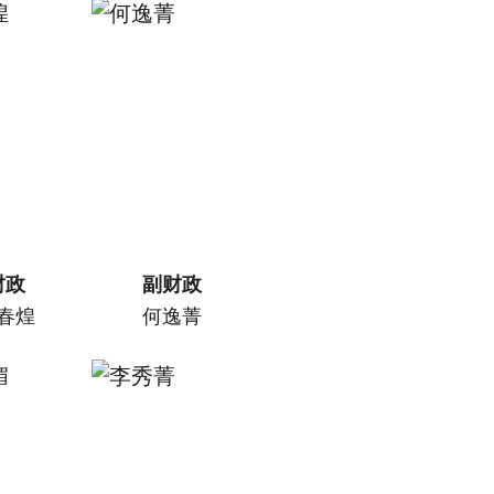
财政
副财政
春煌
何逸菁