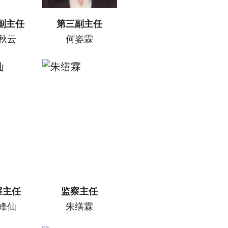
副主任
第三副主任
秋云
何姿霖
察主任
监察主任
峰仙
朱缮霖