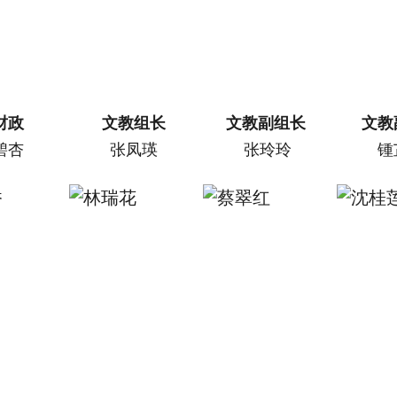
财政
文教组长
文教副组长
文教
碧杏
张凤瑛
张玲玲
锺