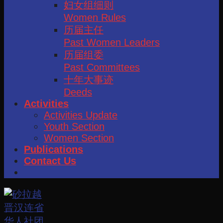
妇女组细则
Women Rules
历届主任
Past Women Leaders
历届组委
Past Committees
十年大事迹
Deeds
Activities
Activities Update
Youth Section
Women Section
Publications
Contact Us