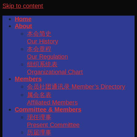
Skip to content
Home
About
本会简史
Our History
本会章程
Our Regulation
组织系统表
Organizational Chart
Members
会员社团通讯录 Member’s Directory
属会名表
Affiliated Members
Committee & Members
现任理事
Present Committee
历届理事