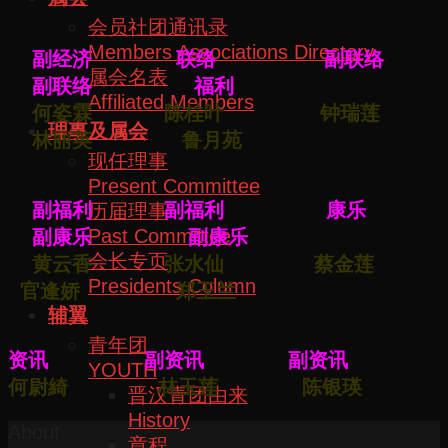
会员社团通讯录
Members Associations Directory
副经济 联络 副联络
属会名表
副联络 福利
Affiliated Members
何姿霖 陈桂叶 钟瑞莲
理事及属会
林丽英 鲁月苑
现任理事
Present Committee
副福利 副福利 康乐
历届理事
Past Committee
副康乐 副康乐
会长专页
黄云香 张水仙 蔡金莲
Presidents Column
官逢娇 郑玉兰
辅翼
青年团
资讯 副资讯 副资讯
YOUTH
何尉綺 林玉莲 陈银瑛
晋汉青团由来
History
About
章程