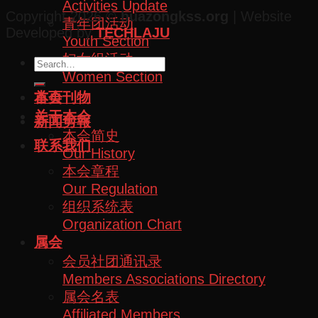
Activities Update
Copyright 2026 ©
huazongkss.org
| Website
青年团活动
Developed by
TECHLAJU
Youth Section
妇女组活动
Women Section
本会刊物
首页
关于本会
新闻剪報
本会简史
联系我们
Our History
本会章程
Our Regulation
组织系统表
Organization Chart
属会
会员社团通讯录
Members Associations Directory
属会名表
Affiliated Members