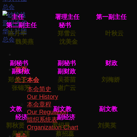
主任 署理主任 第一副主任
第二副主任 秘书
陈月华 郑雪云 叶秋云
魏美燕 沈美金
副秘书 副秘书 财政
首页
副财政 副财政
郑金玉 吴荟苗 刘梅娇
关于本会
张锦芳 谢广云
本会简史
Our History
本会章程
文教 副文教 副文教
Our Regulation
经济 副经济
组织系统表
郭秋贤 罗绍凤 刘美英
Organization Chart
吴惜莲 蔡招蕊
属会