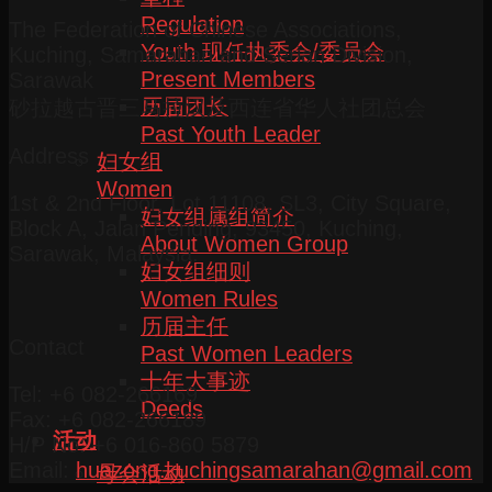
Regulation
The Federation of Chinese Associations,
Youth 现任执委会/委员会
Kuching, Samarahan and Serian Division,
Present Members
Sarawak
历届团长
砂拉越古晋三马拉汉及西连省华人社团总会
Past Youth Leader
Address
妇女组
Women
1st & 2nd Floor, Lot 11108, SL3, City Square,
妇女组属组简介
Block A, Jalan Pending, 93450, Kuching,
About Women Group
Sarawak, Malaysia.
妇女组细则
Women Rules
历届主任
Contact
Past Women Leaders
十年大事迹
Tel: +6 082-266169
Deeds
Fax: +6 082-266189
活动
H/P No: +6 016-860 5879
Email:
huazong.kuchingsamarahan@gmail.com
母会活动