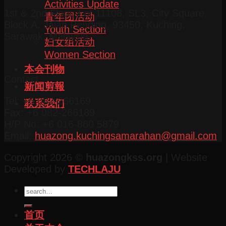
Activities Update
1st & 2nd Floor, Lot 11108, SL3, City Square,
青年团活动
Block A, Jalan Pending, 93450, Kuching,
Youth Section
Sarawak, Malaysia.
妇女组活动
Women Section
本会刊物
Contact
新闻剪報
Tel: +6 082-266169
联系我们
Fax: +6 082-266189
H/P No: +6 016-860 5879
Email:
huazong.kuchingsamarahan@gmail.com
Copyright 2026 ©
huazongkss.org
| Website
Developed by
TECHLAJU
首页