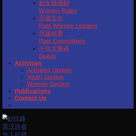
妇女组细则
Women Rules
历届主任
Past Women Leaders
历届组委
Past Committees
十年大事迹
Deeds
Activities
Activities Update
Youth Section
Women Section
Publications
Contact Us