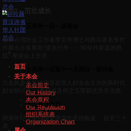
1992～茁壮成长
五月卅一日－讲座会
邀请台湾社会工作者李京华博士与西马著名专栏
作家永乐多斯在“逆水行舟－－90年代家庭的挑
战” 座谈会上主讲。
首页
十月卅一日至十一月四日－研讨会
关于本会
六名执委参加沙巴亚庇华人妇女会主办的新时代
本会简史
妇女研讨会。 李碧贞及何文玉荣获优良学员奖。
Our History
本会章程
十二月廿六日
Our Regulation
组织系统表
两周年纪念举办成立两周年庆祝晚宴， 筵开三十
Organization Chart
席。
属会