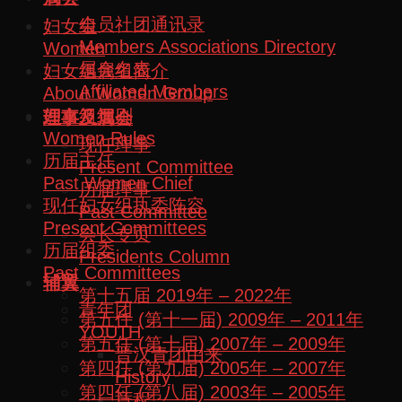
会员社团通讯录
妇女组
Members Associations Directory
Women
属会名表
妇女组属组简介
Affiliated Members
About Women Group
妇女组细则
理事及属会
Women Rules
现任理事
历届主任
Present Committee
Past Women Chief
历届理事
现任妇女组执委阵容
Past Committee
Present Committees
会长专页
历届组委
Presidents Column
Past Committees
辅翼
第十五届 2019年 – 2022年
青年团
第五任 (第十一届) 2009年 – 2011年
YOUTH
第五任 (第十届) 2007年 – 2009年
晋汉青团由来
第四任 (第九届) 2005年 – 2007年
History
第四任 (第八届) 2003年 – 2005年
章程