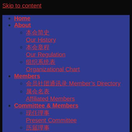
Skip to content
Home
About
本会简史
Our History
本会章程
Our Regulation
组织系统表
Organizational Chart
Members
会员社团通讯录 Member’s Directory
属会名表
Affiliated Members
Committee & Members
现任理事
Present Committee
历届理事