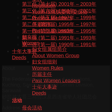
第三任 (第七届) 2001年 – 2003年
Regulation
第三任 (第六届) 1999年 – 2001年
Youth 现任执委会/委员会
第二任 (第五届) 1997年 – 1999年
Present Members
历届团长
第二任 (第四届) 1995年 – 1997年
Past Youth Leader
第一任 (第三届) 1993年 – 1995年
妇女组
第一任 (第二届) 1991年 – 1993年
Women
第一任 (第一届) 1990年 – 1991年
妇女组属组简介
十年大事迹
About Women Group
Deeds
妇女组细则
Women Rules
About
历届主任
The Federation of Chinese Associations,
Past Women Leaders
Kuching, Samarahan and Serian Division,
十年大事迹
Sarawak
Deeds
砂拉越古晋三马拉汉及西连省华人社团总会
活动
母会活动
Address